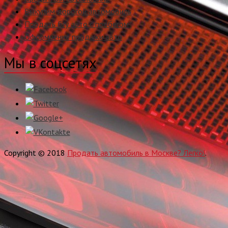
Выкупим дорогой автомобиль
Продать б/у авто с пробегом
Оформление продажи авто
Мы в соцсетях
Copyright © 2018
Продать автомобиль в Москве? Легко!
.