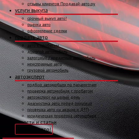
отзывы клиентов Продавай-авто.ру
услуги выкупа
срочный выкуп авто!
оценка авто
оформление сделки
продать авто
авто с пробегом
дорогой автомобиль
залоговый / кредитный автомобиль
неисправные авто
грузовой автомобиль
автоэксперт
подбор автомобиля по параметрам
проверка автомобиля с пробегом
автоэксперт на целый день
диагностика авто перед покупкой
проверка авто на аварии и ДТП
юридическая проверка автомобиля
новости и статьи
оценить авто!