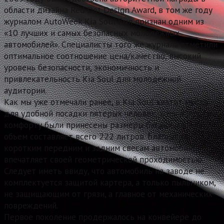
области дизайна Red Dot Design Award, в том же году
журналом AutoWeek Kia Soul был признан одним из
«10 лучших и самых безопасных молодёжных
автомобилей». Специалисты того же журнала отметили
оптимальное соотношение цена/качество, высокий
уровень безопасности, экономичность и
привлекательность Kia Soul для молодежной
аудитории.
Как мы уже отмечали ранее, в Kia Soul хватит места
для удобной посадки пятерых человек, хотя в жертву
комфорту были принесены размеры багажника. Его
объем составляет всего 222 литров. Благодаря
коротким передним и задним свесам автомобиль
впечатляет своей геометрической проходимостью.
Следует иметь ввиду, что автомобиль на заводе не
комплектуется защитой картера, а только пыльником,
не защищающим от грязи, а главное от механических
повреждений.
Первое поколение продержалось на конвейере до