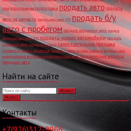
продать авто
предпродажная подготовка
продать
продать б/у
авто на запчасти
продать авто после ДТП
авто с пробегом
продать кредитное авто
продать
продать новые автомобили
продать
кредитное авто после ДТП
самостоятельная продажа
разбитые авто
продаю фольксваген
стоимость авто с пробегом
цена б/у авто
штрафы прежнему владельцу авто
юридические вопросы
юридические вопросы купли-продажи авто
продажи авто
Найти на сайте
Искать!
Контакты
+7(926)312-9966