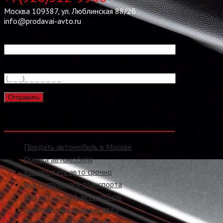
Москва 109387, ул. Люблинская 88/2б
info@prodavai-avto.ru
Ваше имя*
Ваш телефон*
КУПИМ ВАШ АВТОМОБИЛЬ
Продать автомобиль в Москве
Оценка автомобиля
Как продать авто срочно
Выкуп грузового транспорта
Продать битый автомобиль
Выкупим неисправные авто
Кредитный автомобиль