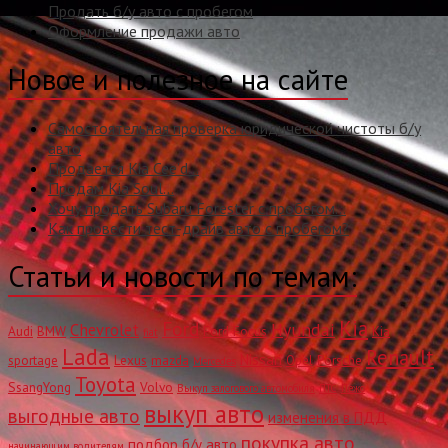
Продать б/у авто с пробегом
Оформление продажи авто
Новое и полезное на сайте
Самостоятельная проверка юридической чистоты б/у
авто
Продается Kia Cee’d…
Продам Kia Soul…
Хочу продать Subaru Forester с пробегом…
Как провести тест-драйв авто с пробегом?
Статьи и новости по темам:
Kia
Ford
Hyundai
Chevrolet
Audi
BMW
Ford Focus
Kia
fiat
Lada
Renault
Nissan
sportage
Lexus
mazda
Opel
Porsche
Mercedes
Toyota
SsangYong
Volvo
Выкуп залогового автомобиля
ПТС
Пежо
выкуп авто
выгодные авто
изменения в ПДД
покупка авто
подбор б/у авто
начинающим водителям