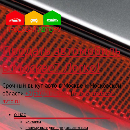
Продать автомобиль
в Москве? Легко!
Срочный выкуп авто в Москве и Московской
области
+7(926)312-9966
|
info@prodavai-
avto.ru
о нас
контакты
почему выгодно продать авто нам