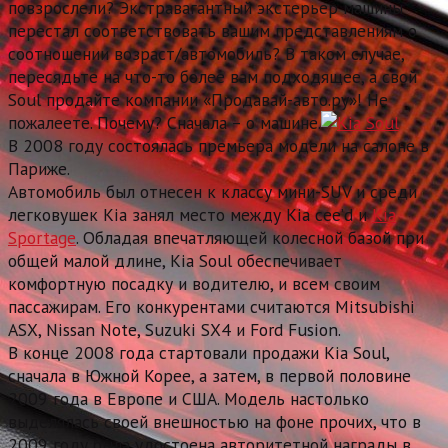
повзрослели? Экстравагантный экстерьер машины
перестал соответствовать вашим представлениям о
соотношении возраст/автомобиль? В таком случае,
пересядьте на что-то более вам подходящее, а свой
Soul продайте компании «Продавай-авто.ру»! Не
пожалеете. Почему? Сначала – о машине.
В 2008 году состоялась премьера модели на салоне в
Париже.
Автомобиль был отнесен к классу мини-SUV и среди
легковушек Kia занял место между Kia cee’d и
Kia
Sportage
. Обладая впечатляющей колесной базой при
общей малой длине, Kia Soul обеспечивает
комфортную посадку и водителю, и всем своим
пассажирам. Его конкурентами считаются Mitsubishi
ASX, Nissan Note, Suzuki SX4 и Ford Fusion.
В конце 2008 года стартовали продажи Kia Soul,
сначала в Южной Корее, а затем, в первой половине
2009 года в Европе и США. Модель настолько
выделялась своей внешностью на фоне прочих, что в
2009 году была удостоена авторитетной награды в