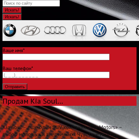
Искать!
Ваше имя*
Ваш телефон*
Продам Kia Soul…
Kia Soul – еще один SUV компании «Kia Motors» –
выбор молодых и энергичных! Чувствуете, что