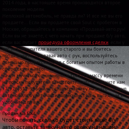
2014 года, в настоящее время производится второе
поколение модели.
Неплохой автомобиль, не правда ли? И все же вы его
продаете… Если вы продаете свой Soul с пробегом в
Москве, обращайтесь в компанию «Продавай-авто.ру»!
Если вы не знаете, с чего начать при продаже б/у авто,
если вас пугает
процедура оформления сделки
, если у
вас нет покупателя вашего старого и вы боитесь
продешевить, продавая авто с рук, воспользуйтесь
помощью профессионалов с богатым опытом работы в
сфере скупки авто!
Зачем мучиться сомнениями и тратить массу времени
на поиски покупателя самостоятельно? Позвоните нам
+7(926)312-9966 или оставьте заявку на сайте – выкуп
автомобиля будет максимально быстрым, выгодным и
удобным для вас!
Продам Kia Soul…
Чтобы понять, сколько будет стоить ваше б/у
авто, оставьте заявку на его оценку на нашем