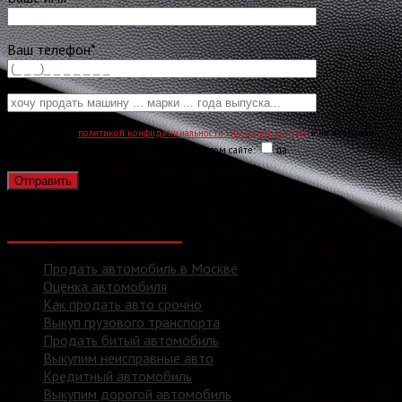
Ваш телефон*
Я соглашаюсь с
политикой конфиденциальности Продавай-авто.ру
и не возражаю
против обработки моих личных данных на этом сайте:
да
Продавай авто!
Продать автомобиль в Москве
Оценка автомобиля
Как продать авто срочно
Выкуп грузового транспорта
Продать битый автомобиль
Выкупим неисправные авто
Кредитный автомобиль
Выкупим дорогой автомобиль