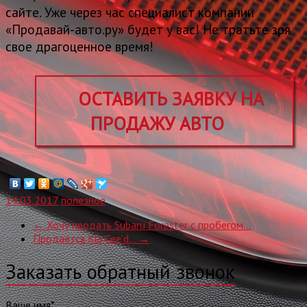
сайте. Уже через час специалист компании
«Продавай-авто.ру» будет у вас! Не тратьте зря
свое драгоценное время!
ОСТАВИТЬ ЗАЯВКУ НА
ПРОДАЖУ АВТО
14.03.2017
полезное
←
Хочу продать Subaru Forester с пробегом…
Продается Kia Cee’d…
→
Заказать обратный звонок
Ваше имя*