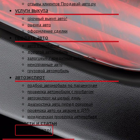
отзывы клиентов Продавай-авто.ру
услуги выкупа
срочный выкуп авто!
оценка авто
оформление сделки
продать авто
авто с пробегом
дорогой автомобиль
залоговый / кредитный автомобиль
неисправные авто
грузовой автомобиль
автоэксперт
подбор автомобиля по параметрам
проверка автомобиля с пробегом
автоэксперт на целый день
диагностика авто перед покупкой
проверка авто на аварии и ДТП
юридическая проверка автомобиля
новости и статьи
оценить авто!