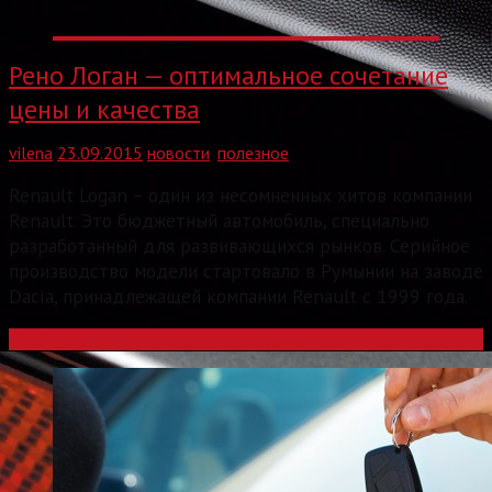
Рено Логан — оптимальное сочетание
цены и качества
vilena
23.09.2015
новости
,
полезное
Renault Logan – один из несомненных хитов компании
Renault. Это бюджетный автомобиль, специально
разработанный для развивающихся рынков. Серийное
производство модели стартовало в Румынии на заводе
Dacia, принадлежащей компании Renault с 1999 года.
Read more