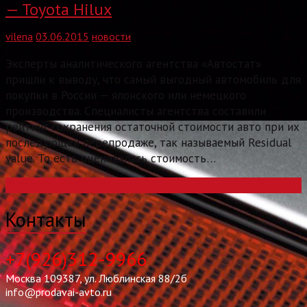
— Toyota Hilux
vilena
03.06.2015
новости
Эксперты аналитического агентства «Автостат»
пришли к выводу, что самый выгодный автомобиль для
покупки в России — японского или немецкого
производства. Специалисты агентства составили
рейтинг сохранения остаточной стоимости авто при их
последующей перепродаже, так называемый Residual
value. То есть оценивалась стоимость…
Read more
Контакты
+7(926)312-9966
Москва 109387, ул. Люблинская 88/2б
info@prodavai-avto.ru