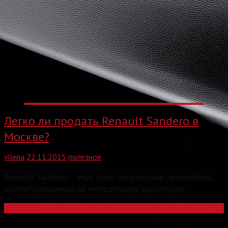
Легко ли продать Renault Sandero в
Москве?
vilena
22.11.2015
полезное
Renault Sandero – еще один популярный автомобиль,
ориентированный на молодежную аудиторию.
Read more