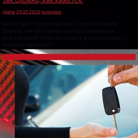
vilena
29.03.2016
полезное
На этот раз – несколько слов о Renault Sandero
Stepway. Чем он отличается от его ближайшего
родственника? Легко ли продать в Москве Sandero
Stepway с пробегом?
Read more