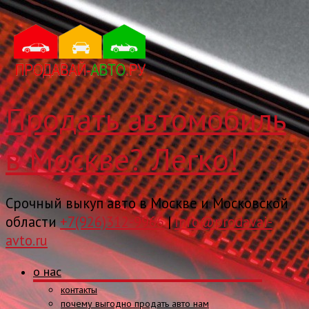
Продать автомобиль
в Москве? Легко!
Срочный выкуп авто в Москве и Московской
области
+7(926)312-9966
|
info@prodavai-
avto.ru
о нас
контакты
почему выгодно продать авто нам