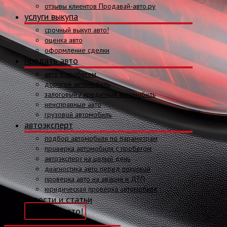
отзывы клиентов Продавай-авто.ру
услуги выкупа
срочный выкуп авто!
оценка авто
оформление сделки
продать авто
авто с пробегом
дорогой автомобиль
залоговый / кредитный автомобиль
неисправные авто
грузовой автомобиль
автоэксперт
подбор автомобиля по параметрам
проверка автомобиля с пробегом
автоэксперт на целый день
диагностика авто перед покупкой
проверка авто на аварии и ДТП
юридическая проверка автомобиля
новости и статьи
оценить авто!