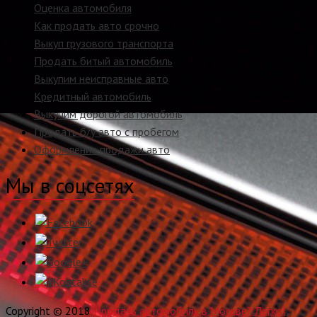
Оценка автомобиля
Как продать авто срочно
Выкуп грузового транспорта
Продать битый автомобиль
Выкупим неисправные авто
Кредитный автомобиль
Выкупим дорогой автомобиль
Продать б/у авто с пробегом
Оформление продажи авто
Мы в соцсетях
Copyright © 2018
Продать автомобиль в Москве? Легко!
.