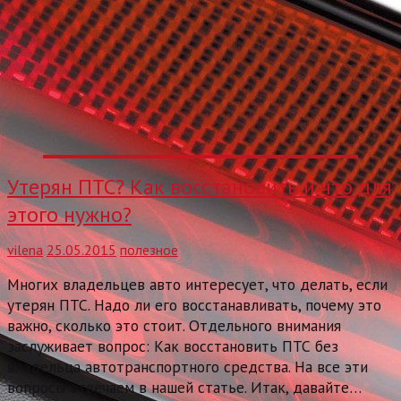
Утерян ПТС? Как восстановить и что для
этого нужно?
vilena
25.05.2015
полезное
Многих владельцев авто интересует, что делать, если
утерян ПТС. Надо ли его восстанавливать, почему это
важно, сколько это стоит. Отдельного внимания
заслуживает вопрос: Как восстановить ПТС без
владельца автотранспортного средства. На все эти
вопросы отвечаем в нашей статье. Итак, давайте…