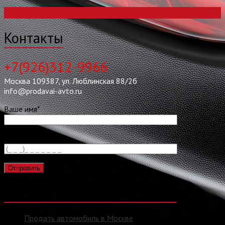
Read more
Контакты
+7(926)312-9966
Москва 109387, ул. Люблинская 88/2б
info@prodavai-avto.ru
Ваше имя*
Ваш телефон*
КУПИМ ВАШ АВТОМОБИЛЬ
Продать автомобиль в Москве