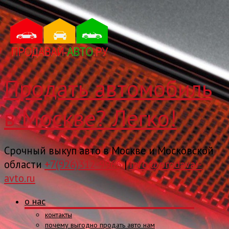
Продать автомобиль
в Москве? Легко!
Срочный выкуп авто в Москве и Московской
области
+7(926)312-9966
|
info@prodavai-
avto.ru
о нас
контакты
почему выгодно продать авто нам