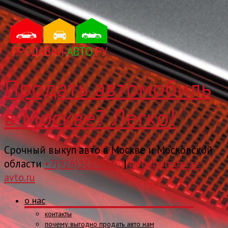
Продать автомобиль
в Москве? Легко!
Срочный выкуп авто в Москве и Московской
области
+7(926)312-9966
|
info@prodavai-
avto.ru
о нас
контакты
почему выгодно продать авто нам