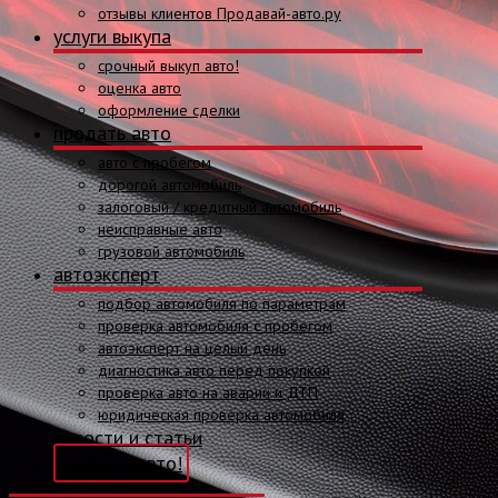
отзывы клиентов Продавай-авто.ру
услуги выкупа
срочный выкуп авто!
оценка авто
оформление сделки
продать авто
авто с пробегом
дорогой автомобиль
залоговый / кредитный автомобиль
неисправные авто
грузовой автомобиль
автоэксперт
подбор автомобиля по параметрам
проверка автомобиля с пробегом
автоэксперт на целый день
диагностика авто перед покупкой
проверка авто на аварии и ДТП
юридическая проверка автомобиля
новости и статьи
оценить авто!