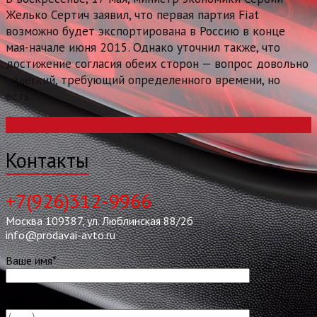
Желько Сертич заявил, что первая партия Fiat
возможно будет экспортирована в Россию в конце
мая-начале июня 2015. Однако уточнил также, что
достижение согласия обеих сторон — вопрос довольно
нелегкий, требующий определенного времени, но
есть…
Read more
Контакты
+7(926)312-9966
Москва 109387, ул. Люблинская 88/2б
info@prodavai-avto.ru
Ваше имя*
Ваш телефон*