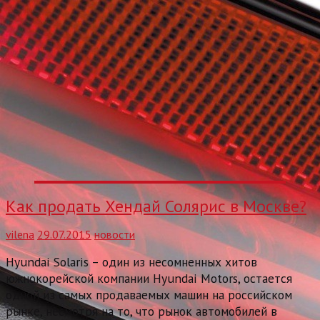
Как продать Хендай Солярис в Москве?
vilena
29.07.2015
новости
Hyundai Solaris – один из несомненных хитов
южнокорейской компании Hyundai Motors, остается
одной из самых продаваемых машин на российском
рынке, несмотря на то, что рынок автомобилей в