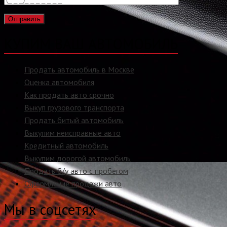
КУПИМ ВАШ АВТОМОБИЛЬ
Продать автомобиль в Москве
Оценка автомобиля
Как продать авто срочно
Выкуп грузового транспорта
Продать битый автомобиль
Выкупим неисправные авто
Кредитный автомобиль
Выкупим дорогой автомобиль
Продать б/у авто с пробегом
Оформление продажи авто
Мы в соцсетях