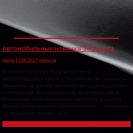
Автомобильные новинки 2015 года
vilena
17.06.2015
новости
В течение текущего года, несмотря на
продолжающийся кризис и экономические санкции, к
появлению на российском рынке автопроизводителями
готовятся как полностью новые автомобили, так и
пережившие очередную смену поколения. В данном
обзоре мы постараемся познакомить вас с некоторыми
из ожидаемых новинок 2015…
Read more