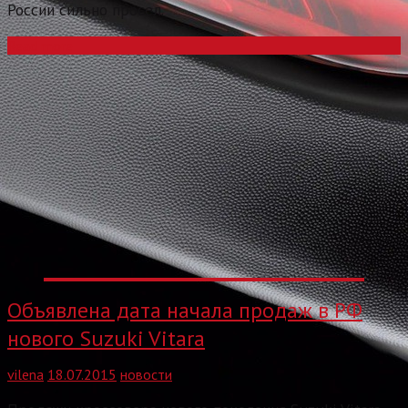
России сильно просел.
Read more
Объявлена дата начала продаж в РФ
нового Suzuki Vitara
vilena
18.07.2015
новости